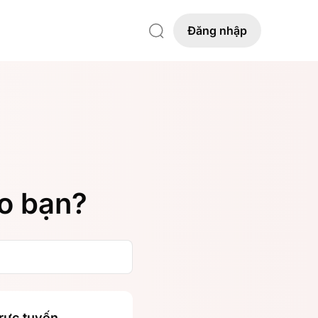
Đăng nhập
ho bạn?
rực tuyến