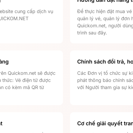
bsite cung cấp dịch vụ
Để thực hiện đặt mua vé 
 QUICKOM.NET
quản lý vé, quản lý đơn 
Quickom.net, người dùng
trình sau đây.
hàng
Chính sách đổi trả, h
rên Quickom.net sẽ được
Các Đơn vị tổ chức sự k
h thức: Vé điện tử được
phát thông báo chính sá
hận có kèm mã QR từ
với Người tham gia sự ki
t
Cơ chế giải quyết tra