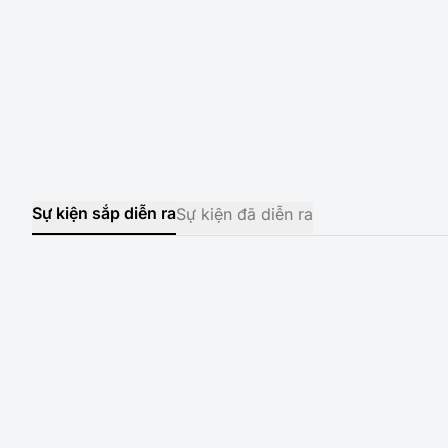
Phát triển tài năng của sinh viên, bồi dưỡng những kỹ 
nghề nghiệp rõ ràng.
Đem đến đội ngũ giảng viên chất lượng cao, có kinh ngh
thức từ những nền giáo dục tiên tiến trên thế giới.
Sinh viên được sáng tạo phương pháp của riêng mình đ
Nhân viên ISB làm việc trong một môi trường sáng tạo
Cung cấp môi trường học quốc tế và hạnh phúc.
Sự kiện sắp diễn ra
Sự kiện đã diễn ra