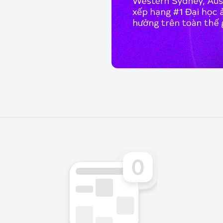
năng cần thiết với định hướng
iệm thực tế và tích lũy kiến
ể học tập và nghiên cứu.
 và cân bằng.