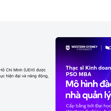
ố Hồ Chí Minh (UEH) được
dục hiện đại và năng động,
 trau dồi bản thân để đạt