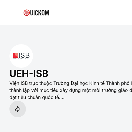
UEH-ISB
Viện ISB trực thuộc Trường Đại học Kinh tế Thành ph
thành lập với mục tiêu xây dựng một môi trường giáo 
đạt tiêu chuẩn quốc tế.
SỨ MỆNH
Tạo môi trường “học thuật chuyên nghiệp” để sinh viên
được những thành tựu trong tương lai.