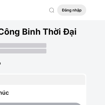
Đăng nhập
ông Binh Thời Đại
m
thúc