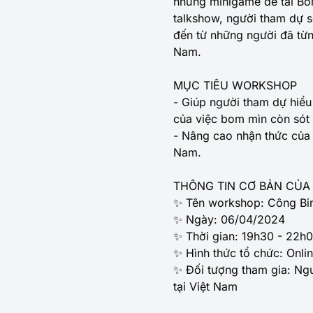
những minigame đề tài Bom
talkshow, người tham dự 
đến từ những người đã từn
Nam.
MỤC TIÊU WORKSHOP
- Giúp người tham dự hiểu
của việc bom mìn còn sót l
- Nâng cao nhận thức của g
Nam.
THÔNG TIN CƠ BẢN CỦ
✨ Tên workshop: Công Bin
✨ Ngày: 06/04/2024
✨ Thời gian: 19h30 - 22h
✨ Hình thức tổ chức: Onli
✨ Đối tượng tham gia: Ngư
tại Việt Nam