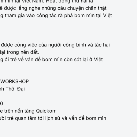
 mìn tại Việt Nam. Hoạt động thứ hai là
sẽ được lắng nghe những câu chuyện chân thật
g tham gia vào công tác rà phá bom mìn tại Việt
 được công việc của người công binh và tác hại
ại trong nền đất.
iới trẻ về vấn đề bom mìn còn sót lại ở Việt
A WORKSHOP
h Thời Đại
00
ne trên nền tảng Quickom
ời trẻ quan tâm tới lịch sử và vấn đề bom mìn