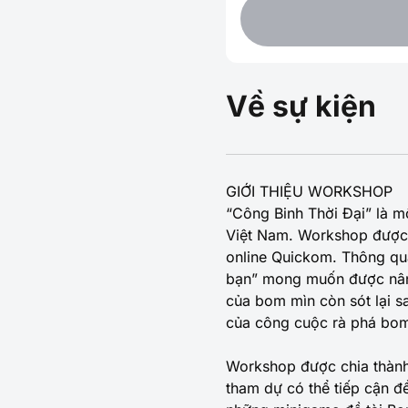
Về sự kiện
GIỚI THIỆU WORKSHOP
“Công Binh Thời Đại” là 
Việt Nam. Workshop được 
online Quickom. Thông qu
bạn” mong muốn được nâng
của bom mìn còn sót lại sa
của công cuộc rà phá bom 
Workshop được chia thành
tham dự có thể tiếp cận đ