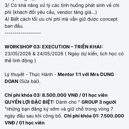
3/ Có khả năng xử lý các tình huống phát sinh về chi
phí (khách đổi yêu cầu, vendor tăng giá…)
4/ Biết cách tối ưu chi phí mà vẫn giữ được concept
ban đầu.
------------------
WORKSHOP 03: EXECUTION – TRIỂN KHAI:
23/05/2026 & 24/05/2026 ( Ngày dự kiến, lịch học có
thể linh động )
Lý thuyết - Thực Hành -
Mentor 1:1 với Mrs DUNG
DOAN
(Sửa bài).
Chi phí khóa 03: 8.500.000 VNĐ / 01 học viên
QUYỀN LỢI ĐẶC BIỆT:
Dành cho "
GROUP 3 người
"những bạn đăng ký sớm và giữ chỗ trong vòng 7
ngày đầu sau khi công bố.
Chi phí khóa 01: 7.500.000
VNĐ / 01 học viên