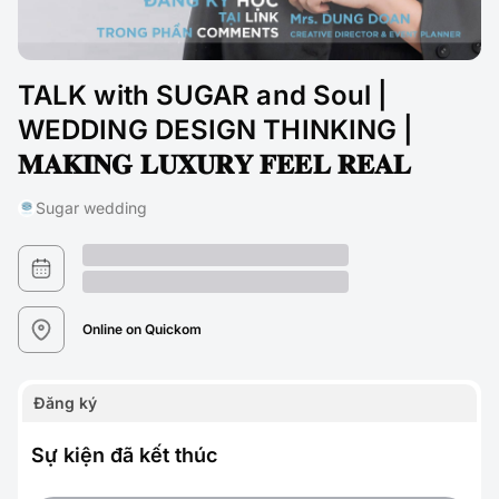
TALK with SUGAR and Soul |
WEDDING DESIGN THINKING |
𝐌𝐀𝐊𝐈𝐍𝐆 𝐋𝐔𝐗𝐔𝐑𝐘 𝐅𝐄𝐄𝐋 𝐑𝐄𝐀𝐋
Sugar wedding
Online on Quickom
Đăng ký
Sự kiện đã kết thúc