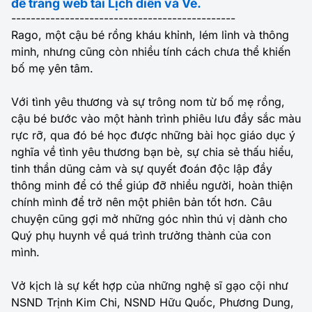
để trang web tải Lịch diễn và Vé.
----------------------------------------------
Rago, một cậu bé rồng kháu khỉnh, lém lỉnh và thông
minh, nhưng cũng còn nhiều tính cách chưa thể khiến
bố mẹ yên tâm.
Với tình yêu thương và sự trông nom từ bố mẹ rồng,
cậu bé bước vào một hành trình phiêu lưu đầy sắc màu
rực rỡ, qua đó bé học được những bài học giáo dục ý
nghĩa về tình yêu thương bạn bè, sự chia sẻ thấu hiểu,
tinh thần dũng cảm và sự quyết đoán độc lập đầy
thông minh để có thể giúp đỡ nhiều người, hoàn thiện
chính mình để trở nên một phiên bản tốt hơn. Câu
chuyện cũng gợi mở những góc nhìn thú vị dành cho
Quý phụ huynh về quá trình trưởng thành của con
mình.
Vở kịch là sự kết hợp của những nghệ sĩ gạo cội như
NSND Trịnh Kim Chi, NSND Hữu Quốc, Phương Dung,