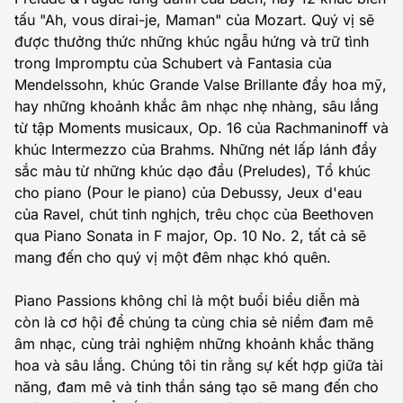
tấu "Ah, vous dirai-je, Maman" của Mozart. Quý vị sẽ
được thưởng thức những khúc ngẫu hứng và trữ tình
trong Impromptu của Schubert và Fantasia của
Mendelssohn, khúc Grande Valse Brillante đầy hoa mỹ,
hay những khoảnh khắc âm nhạc nhẹ nhàng, sâu lắng
từ tập Moments musicaux, Op. 16 của Rachmaninoff và
khúc Intermezzo của Brahms. Những nét lấp lánh đầy
sắc màu từ những khúc dạo đầu (Preludes), Tổ khúc
cho piano (Pour le piano) của Debussy, Jeux d'eau
của Ravel, chút tinh nghịch, trêu chọc của Beethoven
qua Piano Sonata in F major, Op. 10 No. 2, tất cả sẽ
mang đến cho quý vị một đêm nhạc khó quên.
Piano Passions không chỉ là một buổi biểu diễn mà
còn là cơ hội để chúng ta cùng chia sẻ niềm đam mê
âm nhạc, cùng trải nghiệm những khoảnh khắc thăng
hoa và sâu lắng. Chúng tôi tin rằng sự kết hợp giữa tài
năng, đam mê và tinh thần sáng tạo sẽ mang đến cho