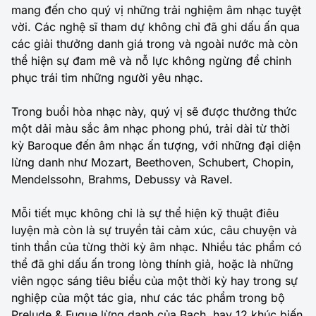
mang đến cho quý vị những trải nghiệm âm nhạc tuyệt
vời. Các nghệ sĩ tham dự không chỉ đã ghi dấu ấn qua
các giải thưởng danh giá trong và ngoài nước mà còn
thể hiện sự đam mê và nỗ lực không ngừng để chinh
phục trái tim những người yêu nhạc.
Trong buổi hòa nhạc này, quý vị sẽ được thưởng thức
một dải màu sắc âm nhạc phong phú, trải dài từ thời
kỳ Baroque đến âm nhạc ấn tượng, với những đại diện
lừng danh như Mozart, Beethoven, Schubert, Chopin,
Mendelssohn, Brahms, Debussy và Ravel.
Mỗi tiết mục không chỉ là sự thể hiện kỹ thuật điêu
luyện mà còn là sự truyền tải cảm xúc, câu chuyện và
tinh thần của từng thời kỳ âm nhạc. Nhiều tác phẩm có
thể đã ghi dấu ấn trong lòng thính giả, hoặc là những
viên ngọc sáng tiêu biểu của một thời kỳ hay trong sự
nghiệp của một tác gia, như các tác phẩm trong bộ
Prelude & Fugue lừng danh của Bach, hay 12 khúc biến