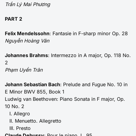
Trần Lý Mai Phương
PART 2
Felix Mendelssohn
: Fantasie in F-sharp minor Op. 28
Nguyễn Hoàng Vân
Johannes Brahms
: Intermezzo in A major, Op. 118 No.
2
Phạm Uyển Trân
Johann Sebastian Bach
: Prelude and Fugue No. 10 in
E Minor BWV 855, Book 1
Ludwig van Beethoven: Piano Sonata in F major, Op.
10 No. 2
I. Allegro
II. Menuetto. Allegretto
III. Presto
Claude Debussy
: Pour le piano, L. 95