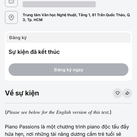
Trung tâm Văn học Nghệ thuật, Tầng 1, 81 Trần Quốc Thảo, Q.
3, Tp. HCM
Đăng ký
Sự kiện đã kết thúc
Đăng ký ngay
Về sự kiện
(𝑃𝑙𝑒𝑎𝑠𝑒 𝑠𝑒𝑒 𝑏𝑒𝑙𝑜𝑤 𝑓𝑜𝑟 𝑡ℎ𝑒 𝐸𝑛𝑔𝑙𝑖𝑠ℎ 𝑣𝑒𝑟𝑠𝑖𝑜𝑛 𝑜𝑓 𝑡ℎ𝑖𝑠 𝑡𝑒𝑥𝑡.)
Piano Passions là một chương trình piano độc tấu đầy
hứa hẹn, nơi những tài năng dương cầm trẻ tuổi sẽ