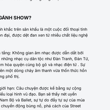
 GÁNH SHOW?
 khắc trên sân khấu là một cuộc đối thoại tinh
ện đại, được dệt đan xen từ nhiều chất liệu nghệ
 tầng: Không gian âm nhạc được dẫn dắt bởi
i những nhạc cụ dân tộc như Đàn Tranh, Đàn Tứ,
õm hòa quyện cùng bộ gõ và nhạc điện tử . Sự
nên một dòng chảy âm thanh vừa thổn thức hồn
ng phố thị.
giới hạn: Câu chuyện được kể bằng sự cộng
ều loại hình vũ đạo. Bạn sẽ thấy nét uyển
Nam Bộ và Ballet, sự tự do đầy tự sự của múa
 chuyển động bùng nổ, phá cách của Street