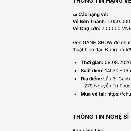
THÔNG TIN HẠNG VÉ
🎫 Các hạng vé:
Vé Bến Thành
: 1.050.00
Vé Chợ Lớn:
700.000 VNĐ
Đến GÁNH SHOW để chứng 
thuật hiện đại. Đừng bỏ lỡ
Thời gian:
08.08.2026
Suất diễn:
14h30 - 16h
Địa điểm:
Lầu 3, Gánh 
- 279 Nguyễn Tri Phư
Mua vé tại:
https://ch
THÔNG TIN NGHỆ SĨ
Ban sáng tác: