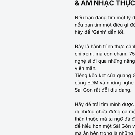
& ÂM NHẠC THỰ
Nếu bạn đang tìm một lý 
nếu bạn tìm một điều gì đ
hãy để 'Gánh' dẫn lối.
Đây là hành trình thực cả
chỉ xem, mà còn chạm. 75 
nghệ sĩ đi qua những nắn
viên mãn.
Tiếng kẽo kẹt của quang G
cùng EDM và những nghệ t
Sài Gòn rất đỗi dịu dàng.
Hãy để trái tim mình được
dị nhưng chứa đựng cả một
thân thuộc mà ta ngỡ đã đ
để hiểu hơn một Sài Gòn v
mà ẩn bên trong là những 