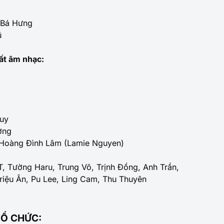
 Bá Hưng
ũ
ất âm nhạc:
Huy
ơng
Hoàng Đình Lâm (Lamie Nguyen)
, Tường Haru, Trung Võ, Trịnh Đồng, Anh Trần,
riệu Ân, Pu Lee, Ling Cam, Thu Thuyên
TỔ CHỨC: