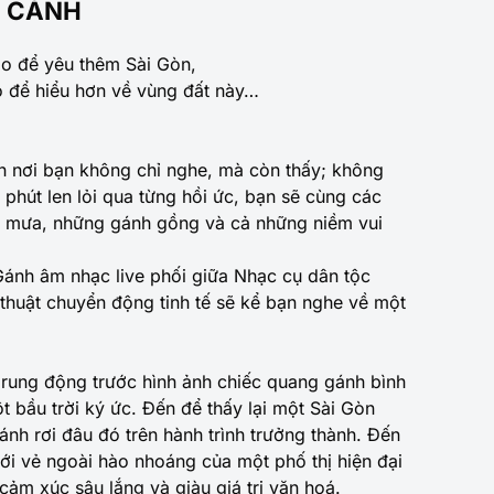
C CẢNH
do để yêu thêm Sài Gòn,
ó để hiểu hơn về vùng đất này…
nh nơi bạn không chỉ nghe, mà còn thấy; không
phút len lỏi qua từng hồi ức, bạn sẽ cùng các
g mưa, những gánh gồng và cả những niềm vui
ánh âm nhạc live phối giữa Nhạc cụ dân tộc
huật chuyển động tinh tế sẽ kể bạn nghe về một
 rung động trước hình ảnh chiếc quang gánh bình
 bầu trời ký ức. Đến để thấy lại một Sài Gòn
ánh rơi đâu đó trên hành trình trưởng thành. Đến
ới vẻ ngoài hào nhoáng của một phố thị hiện đại
cảm xúc sâu lắng và giàu giá trị văn hoá.