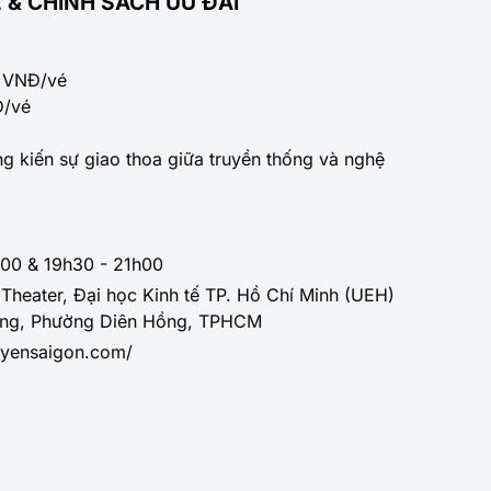
 & CHÍNH SÁCH ƯU ĐÃI
0 VNĐ/vé
/vé
kiến sự giao thoa giữa truyền thống và nghệ
!
00 & 19h30 - 21h00
Theater, Đại học Kinh tế TP. Hồ Chí Minh (UEH)
ơng, Phường Diên Hồng, TPHCM
uyensaigon.com/