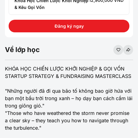
12,900,000 VND
Khoá Học Chiến Lược Khởi Nghiệp
& Kêu Gọi Vốn
Đăng ký ngay
Về lớp học
KHÓA HỌC CHIẾN LƯỢC KHỞI NGHIỆP & GỌI VỐN
STARTUP STRATEGY & FUNDRAISING MASTERCLASS
"Những người đã đi qua bão tố không bao giờ hứa với
bạn một bầu trời trong xanh – họ dạy bạn cách cầm lái
trong giông gió."
"Those who have weathered the storm never promise
a clear sky – they teach you how to navigate through
the turbulence."