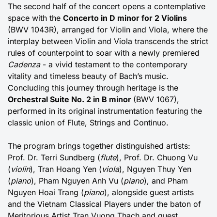
The second half of the concert opens a contemplative
space with the
Concerto in D minor for 2 Violins
(BWV 1043R), arranged for Violin and Viola, where the
interplay between Violin and Viola transcends the strict
rules of counterpoint to soar with a newly premiered
Cadenza
- a vivid testament to the contemporary
vitality and timeless beauty of Bach’s music.
Concluding this journey through heritage is the
Orchestral Suite No. 2 in B minor
(BWV 1067),
performed in its original instrumentation featuring the
classic union of Flute, Strings and Continuo.
The program brings together distinguished artists:
Prof. Dr. Terri Sundberg (
flute
), Prof. Dr. Chuong Vu
(
violin
), Tran Hoang Yen (
viola
), Nguyen Thuy Yen
(
piano
), Pham Nguyen Anh Vu (
piano
), and Pham
Nguyen Hoai Trang (
piano
), alongside guest artists
and the Vietnam Classical Players under the baton of
Meritorious Artist Tran Vuong Thach and guest