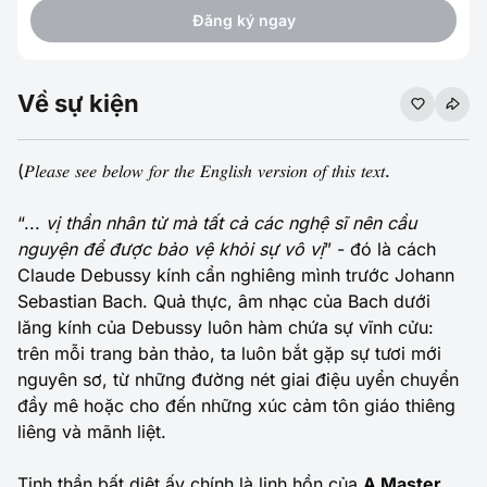
Đăng ký ngay
Về sự kiện
(𝑃𝑙𝑒𝑎𝑠𝑒 𝑠𝑒𝑒 𝑏𝑒𝑙𝑜𝑤 𝑓𝑜𝑟 𝑡ℎ𝑒 𝐸𝑛𝑔𝑙𝑖𝑠ℎ 𝑣𝑒𝑟𝑠𝑖𝑜𝑛 𝑜𝑓 𝑡ℎ𝑖𝑠 𝑡𝑒𝑥𝑡.
“...
vị thần nhân từ mà tất cả các nghệ sĩ nên cầu
nguyện để được bảo vệ khỏi sự vô vị
” - đó là cách
Claude Debussy kính cẩn nghiêng mình trước Johann
Sebastian Bach. Quả thực, âm nhạc của Bach dưới
lăng kính của Debussy luôn hàm chứa sự vĩnh cửu:
trên mỗi trang bản thảo, ta luôn bắt gặp sự tươi mới
nguyên sơ, từ những đường nét giai điệu uyển chuyển
đầy mê hoặc cho đến những xúc cảm tôn giáo thiêng
liêng và mãnh liệt.
Tinh thần bất diệt ấy chính là linh hồn của
A Master