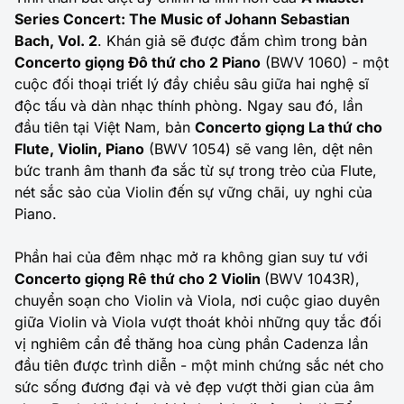
Series Concert: The Music of Johann Sebastian
Bach, Vol. 2
. Khán giả sẽ được đắm chìm trong bản
Concerto giọng Đô thứ cho 2 Piano
(BWV 1060) - một
cuộc đối thoại triết lý đầy chiều sâu giữa hai nghệ sĩ
độc tấu và dàn nhạc thính phòng. Ngay sau đó, lần
đầu tiên tại Việt Nam, bản
Concerto giọng La thứ cho
Flute, Violin, Piano
(BWV 1054) sẽ vang lên, dệt nên
bức tranh âm thanh đa sắc từ sự trong trẻo của Flute,
nét sắc sảo của Violin đến sự vững chãi, uy nghi của
Piano.
Phần hai của đêm nhạc mở ra không gian suy tư với
Concerto giọng Rê thứ cho 2 Violin
(BWV 1043R),
chuyển soạn cho Violin và Viola, nơi cuộc giao duyên
giữa Violin và Viola vượt thoát khỏi những quy tắc đối
vị nghiêm cẩn để thăng hoa cùng phần Cadenza lần
đầu tiên được trình diễn - một minh chứng sắc nét cho
sức sống đương đại và vẻ đẹp vượt thời gian của âm