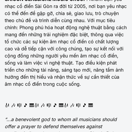
nhạc cổ điển Sài Gòn ra đời từ 2005, nơi bạn yêu nhạc
có thể đến để gặp gỡ, chia sẻ, giao lưu, trò chuyện
theo chủ đề và trình diễn cùng nhau. Với mục tiêu
chính: Phong phú hóa hoạt động nghệ thuật bằng cách
mang đến những trải nghiệm đặc biệt, thông qua việc
tổ chức các sự kiện âm nhạc cổ điển có chất lượng
cao và dễ tiếp cận với công chúng, tạo sự kết nối với
cộng đồng những người yêu mến âm nhạc cổ điển,
sống và làm việc vì nghệ thuật. Tạo điều kiện phát
triển cho những tài năng, sáng tạo mới, nâng tầm ảnh
hưởng đến thị hiếu và nhận thức về sự cần thiết của
âm nhạc cổ điển trong cuộc sống.
🎻 🎶 🎼 🎵 🎹🎻 🎶 🎼 🎵 🎹🎻 🎶 🎼 🎵 🎹
“...a benevolent god to whom all musicians should
offer a prayer to defend themselves against