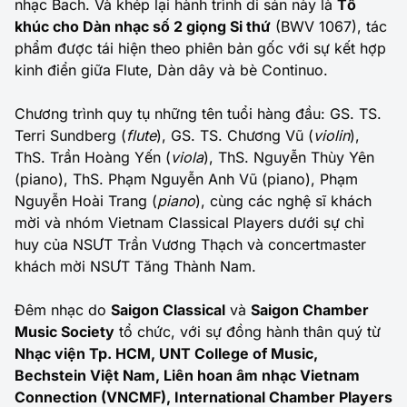
nhạc Bach. Và khép lại hành trình di sản này là
Tổ
khúc cho Dàn nhạc số 2 giọng Si thứ
(BWV 1067), tác
phẩm được tái hiện theo phiên bản gốc với sự kết hợp
kinh điển giữa Flute, Dàn dây và bè Continuo.
Chương trình quy tụ những tên tuổi hàng đầu: GS. TS.
Terri Sundberg (
flute
), GS. TS. Chương Vũ (
violin
),
ThS. Trần Hoàng Yến (
viola
), ThS. Nguyễn Thùy Yên
(piano), ThS. Phạm Nguyễn Anh Vũ (piano), Phạm
Nguyễn Hoài Trang (
piano
), cùng các nghệ sĩ khách
mời và nhóm Vietnam Classical Players dưới sự chỉ
huy của NSƯT Trần Vương Thạch và concertmaster
khách mời NSƯT Tăng Thành Nam.
Đêm nhạc do
Saigon Classical
và
Saigon Chamber
Music Society
tổ chức, với sự đồng hành thân quý từ
Nhạc viện Tp. HCM, UNT College of Music,
Bechstein Việt Nam, Liên hoan âm nhạc Vietnam
Connection (VNCMF), International Chamber Players