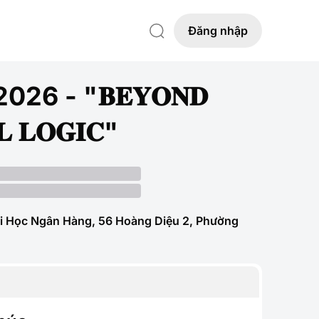
Đăng nhập
 2026 - "𝐁𝐄𝐘𝐎𝐍𝐃
𝐋 𝐋𝐎𝐆𝐈𝐂"
ại Học Ngân Hàng, 56 Hoàng Diệu 2, Phường
M