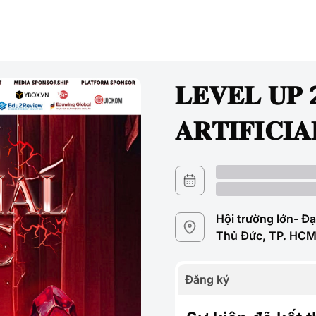
𝐋𝐄𝐕𝐄𝐋 𝐔
𝐀𝐑𝐓𝐈𝐅𝐈𝐂𝐈
Hội trường lớn- Đ
Thủ Đức, TP. HC
Đăng ký