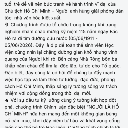
tuổi trẻ để vẽ nên bức tranh về hành trình vĩ đại của
Chủ tịch Hồ Chí Minh – Người anh hùng giải phóng dân
tộc, nhà văn hóa kiệt xuất.
🚢 Chương trình được tổ chức trong không khí trang
nghiêm nhằm chào mừng kỷ niệm 115 năm ngày Bác
Hồ ra đi tìm đường cứu nước (05/06/1911 -
05/06/2026). Đây là dịp để toàn thể sinh viên Học
viện cùng nhìn lại chặng đường gian khổ nhưng vinh
quang của Người khi rời Bến cảng Nhà Rồng bôn ba
khắp năm châu để tìm lại độc lập, tự do cho Tổ quốc.
Đặc biệt, đây cũng là cơ hội để chúng ta đẩy mạnh
việc học tập và làm theo tư tưởng, đạo đức, phong
cách Hồ Chí Minh, thắp sáng lý tưởng sống và trách
nhiệm với cộng đồng trong thời đại mới.
🔥 Với sự đầu tư kỹ lưỡng cùng ý tưởng kết hợp đột
phá, chương trình Chính luận đặc biệt “NGƯỜI LÀ HỒ
CHÍ MINH” hứa hẹn mang đến một không gian bùng
nổ cảm xúc, khơi dậy niềm tự hào và khát vọng cống
hiến cho thế hệ trẻ Học viện. Chương trình chính là lời