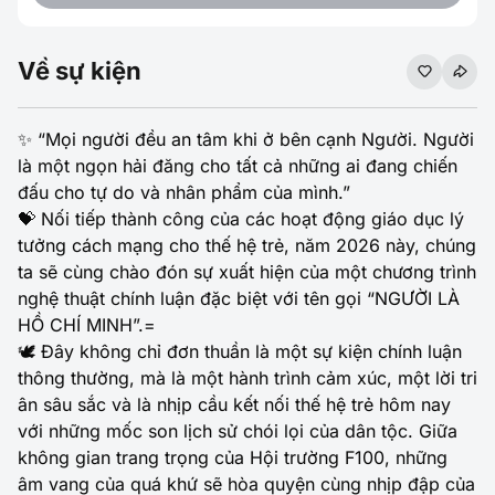
Về sự kiện
✨ “Mọi người đều an tâm khi ở bên cạnh Người. Người
là một ngọn hải đăng cho tất cả những ai đang chiến
đấu cho tự do và nhân phẩm của mình.”
💝 Nối tiếp thành công của các hoạt động giáo dục lý
tưởng cách mạng cho thế hệ trẻ, năm 2026 này, chúng
ta sẽ cùng chào đón sự xuất hiện của một chương trình
nghệ thuật chính luận đặc biệt với tên gọi “NGƯỜI LÀ
HỒ CHÍ MINH”.=
🕊️ Đây không chỉ đơn thuần là một sự kiện chính luận
thông thường, mà là một hành trình cảm xúc, một lời tri
ân sâu sắc và là nhịp cầu kết nối thế hệ trẻ hôm nay
với những mốc son lịch sử chói lọi của dân tộc. Giữa
không gian trang trọng của Hội trường F100, những
âm vang của quá khứ sẽ hòa quyện cùng nhịp đập của